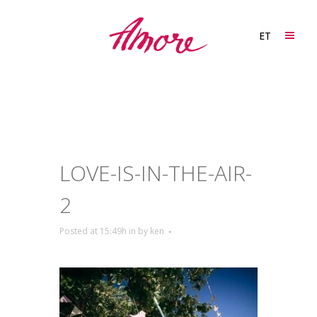
ET
LOVE-IS-IN-THE-AIR-
2
Posted at 15:49h
in
by
ken