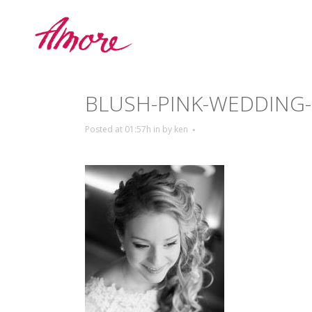
BLUSH-PINK-WEDDING-
Posted at 01:57h
in
by
ken