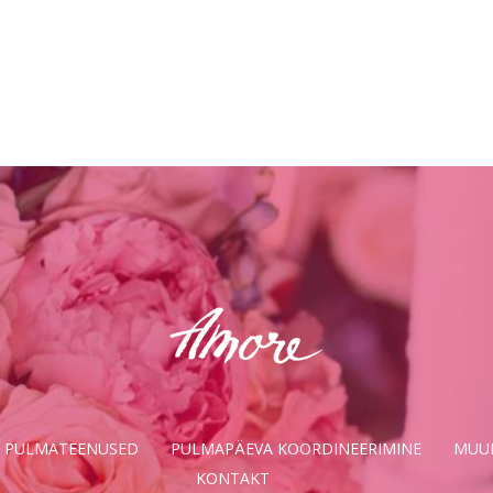
PULMATEENUSED
PULMAPÄEVA KOORDINEERIMINE
MUU
KONTAKT