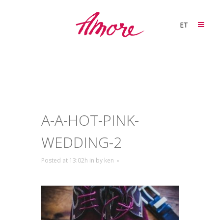
ET
A-A-HOT-PINK-
WEDDING-2
Posted at 13:02h
in
by
ken